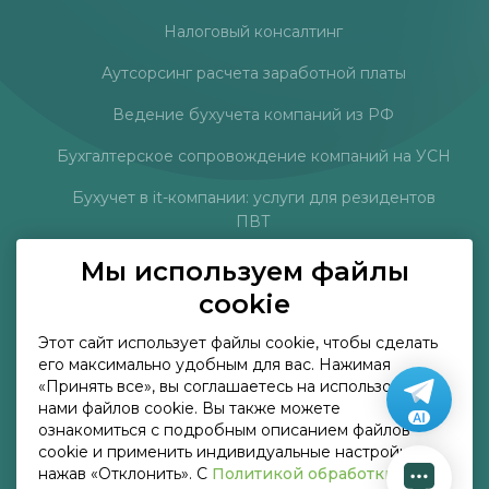
Налоговый консалтинг
Аутсорсинг расчета заработной платы
Ведение бухучета компаний из РФ
Бухгалтерское сопровождение компаний на УСН
Бухучет в it-компании: услуги для резидентов
ПВТ
Услуги главного бухгалтера на аутсорсинге
Мы используем файлы
cookie
Готовая учётная политика для организаций
торговли на 2026 год
Этот сайт использует файлы cookie, чтобы сделать
его максимально удобным для вас. Нажимая
«Принять все», вы соглашаетесь на использование
Тарифы
нами файлов cookie. Вы также можете
ознакомиться с подробным описанием файлов
Расчёт стоимости
cookie и применить индивидуальные настройки,
нажав «Отклонить». С
Политикой обработки
О компании