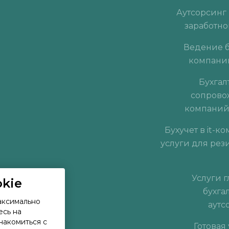
Аутсорсинг 
заработно
Ведение б
компани
Бухгал
сопрово
компаний
Бухучет в it-к
услуги для рез
Услуги 
kie
бухга
максимально
аутс
есь на
накомиться с
Готовая