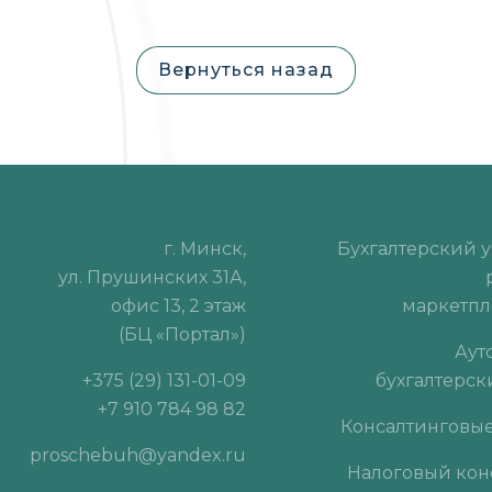
Вернуться назад
г. Минск,
Бухгалтерский у
ул. Прушинских 31А,
офис 13, 2 этаж
маркетп
(БЦ «Портал»)
Аут
+375 (29) 131-01-09
бухгалтерск
+7 910 784 98 82
Консалтинговые
proschebuh@yandex.ru
Налоговый кон