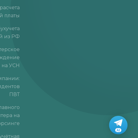
расчета
й платы
ухучета
й из РФ
терское
ждение
 на УСН
омпании:
идентов
ПВТ
главного
лтера на
орсинге
 учётная