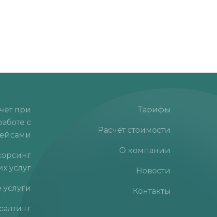
чет при
Тарифы
работе с
Расчёт стоимости
лейсами
О компании
сорсинг
их услуг
Новости
 услуги
Контакты
салтинг