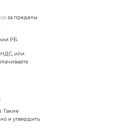
се
за пределы
рии РБ.
 НДС, или
уплачиваете
;
. Такие
но и утвердить